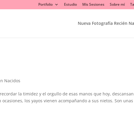
Portfolio
Estudio
Mis Sesiones
Sobre mí
Ta
Nueva Fotografía Recién N
én Nacidos
recordar la timidez y el orgullo de esas manos que hoy, descansan
n ocasiones, los yayos vienen acompañando a sus nietos. Son unas