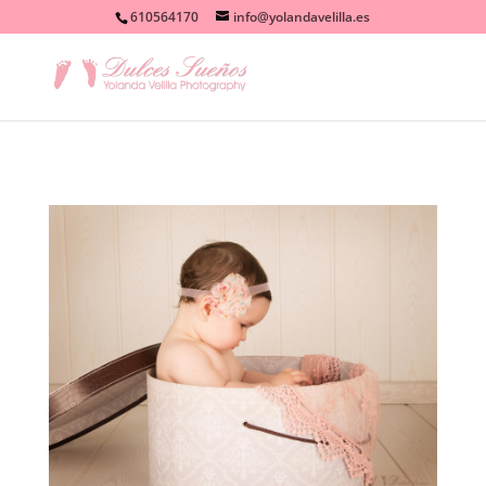
610564170
info@yolandavelilla.es