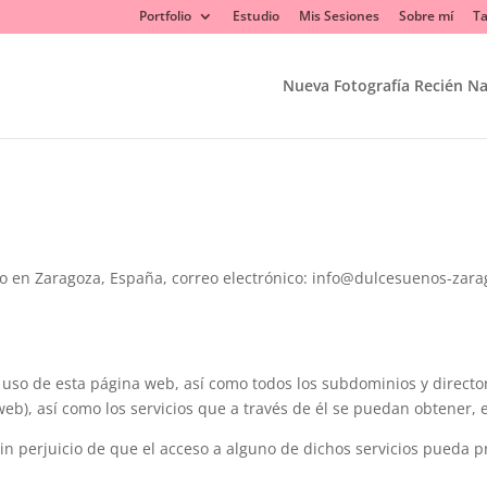
Portfolio
Estudio
Mis Sesiones
Sobre mí
Ta
Nueva Fotografía Recién N
ilio en Zaragoza, España, correo electrónico: info@dulcesuenos-za
so de esta página web, así como todos los subdominios y director
, así como los servicios que a través de él se puedan obtener, e
sin perjuicio de que el acceso a alguno de dichos servicios pueda 