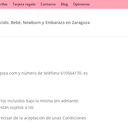
rifas
Tarjeta regalo
Contacto
Blog
Opiniones
acido, Bebé, Newborn y Embarazo en Zaragoza
ragoza.com y número de teléfono 610564170, es
ios incluidos bajo la misma (en adelante,
stán sujetos a los
precisar de la aceptación de unas Condiciones