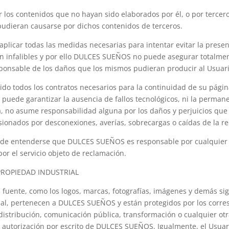
os contenidos que no hayan sido elaborados por él, o por tercero
udieran causarse por dichos contenidos de terceros.
icar todas las medidas necesarias para intentar evitar la presen
n infalibles y por ello DULCES SUEÑOS no puede asegurar totalmen
onsable de los daños que los mismos pudieran producir al Usuari
do todos los contratos necesarios para la continuidad de su págin
puede garantizar la ausencia de fallos tecnológicos, ni la perman
ia, no asume responsabilidad alguna por los daños y perjuicios que
ocasionados por desconexiones, averías, sobrecargas o caídas de l
o de entenderse que DULCES SUEÑOS es responsable por cualquier c
por el servicio objeto de reclamación.
PROPIEDAD INDUSTRIAL
s fuente, como los logos, marcas, fotografías, imágenes y demás si
rcial, pertenecen a DULCES SUEÑOS y están protegidos por los cor
, distribución, comunicación pública, transformación o cualquier ot
autorización por escrito de DULCES SUEÑOS. Igualmente, el Usuario