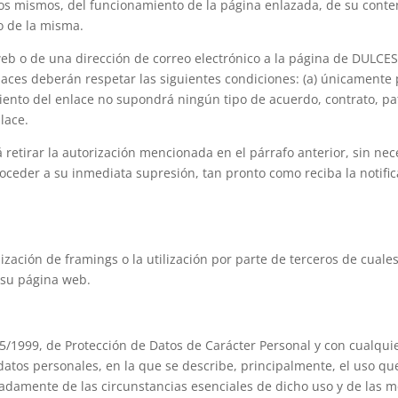
os mismos, del funcionamiento de la página enlazada, de su conten
o de la misma.
eb o de una dirección de correo electrónico a la página de DULCES
nlaces deberán respetar las siguientes condiciones: (a) únicamente
imiento del enlace no supondrá ningún tipo de acuerdo, contrato, p
lace.
irar la autorización mencionada en el párrafo anterior, sin neces
ceder a su inmediata supresión, tan pronto como reciba la notifica
ción de framings o la utilización por parte de terceros de cuale
e su página web.
999, de Protección de Datos de Carácter Personal y con cualquier
 datos personales, en la que se describe, principalmente, el uso 
lladamente de las circunstancias esenciales de dicho uso y de las 